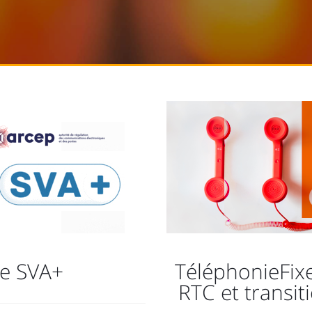
e SVA+
TéléphonieFixe 
RTC et transit