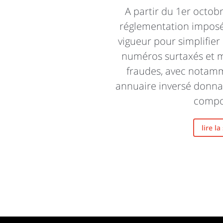
A partir du 1er octob
réglementation imposée
vigueur pour simplifie
numéros surtaxés et mi
fraudes, avec notamm
annuaire inversé donnan
compos
lire la